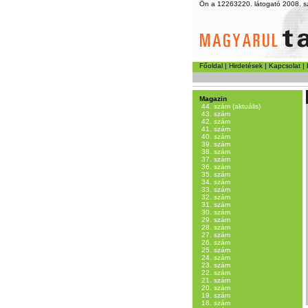
Ön a 12263220. látogató 2008. s
Főoldal
|
Hirdetések
|
Kapcsolat
|
Magazin
44. szám (aktuális)
43. szám
42. szám
41. szám
40. szám
39. szám
38. szám
37. szám
36. szám
35. szám
34. szám
33. szám
32. szám
31. szám
30. szám
29. szám
28. szám
27. szám
26. szám
25. szám
24. szám
23. szám
22. szám
21. szám
20. szám
19. szám
18. szám