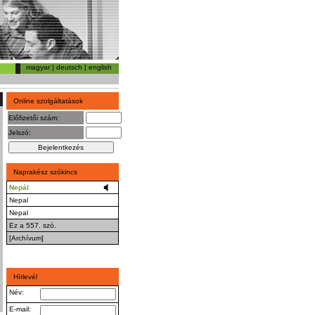
magyar
|
deutsch
|
english
Online szolgáltatások
Előfizetői szám:
Jelszó:
Naprakész szókincs
Nepál
Nepal
Nepal
Ez a 557. szó.
[Archívum]
Hírlevél
Név:
E-mail: