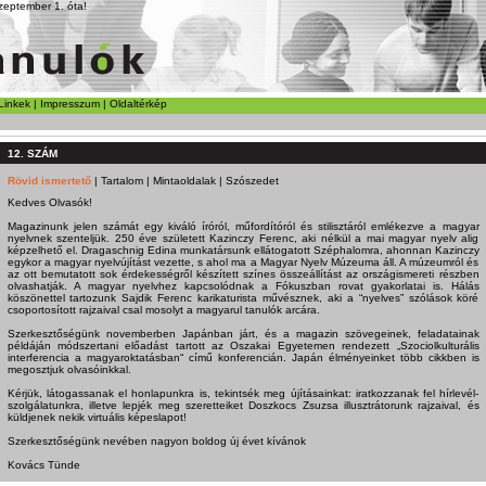
zeptember 1. óta!
Linkek
|
Impresszum
|
Oldaltérkép
12. SZÁM
Rövid ismertető
|
Tartalom
|
Mintaoldalak
|
Szószedet
Kedves Olvasók!
Magazinunk jelen számát egy kiváló íróról, műfordítóról és stilisztáról emlékezve a magyar
nyelvnek szenteljük. 250 éve született Kazinczy Ferenc, aki nélkül a mai magyar nyelv alig
képzelhető el. Dragaschnig Edina munkatársunk ellátogatott Széphalomra, ahonnan Kazinczy
egykor a magyar nyelvújítást vezette, s ahol ma a Magyar Nyelv Múzeuma áll. A múzeumról és
az ott bemutatott sok érdekességről készített színes összeállítást az országismereti részben
olvashatják. A magyar nyelvhez kapcsolódnak a Fókuszban rovat gyakorlatai is. Hálás
köszönettel tartozunk Sajdik Ferenc karikaturista művésznek, aki a “nyelves” szólások köré
csoportosított rajzaival csal mosolyt a magyarul tanulók arcára.
Szerkesztőségünk novemberben Japánban járt, és a magazin szövegeinek, feladatainak
példáján módszertani előadást tartott az Oszakai Egyetemen rendezett „Szociolkulturális
interferencia a magyaroktatásban“ című konferencián. Japán élményeinket több cikkben is
megosztjuk olvasóinkkal.
Kérjük, látogassanak el honlapunkra is, tekintsék meg újításainkat: iratkozzanak fel hírlevél-
szolgálatunkra, illetve lepjék meg szeretteiket Doszkocs Zsuzsa illusztrátorunk rajzaival, és
küldjenek nekik virtuális képeslapot!
Szerkesztőségünk nevében nagyon boldog új évet kívánok
Kovács Tünde