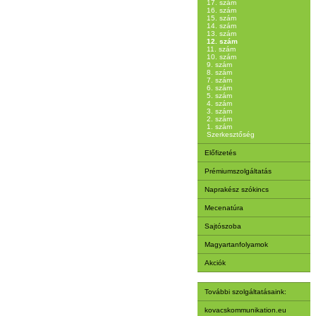
17. szám
16. szám
15. szám
14. szám
13. szám
12. szám
11. szám
10. szám
9. szám
8. szám
7. szám
6. szám
5. szám
4. szám
3. szám
2. szám
1. szám
Szerkesztőség
Előfizetés
Prémiumszolgáltatás
Naprakész szókincs
Mecenatúra
Sajtószoba
Magyartanfolyamok
Akciók
További szolgáltatásaink:
kovacskommunikation.eu