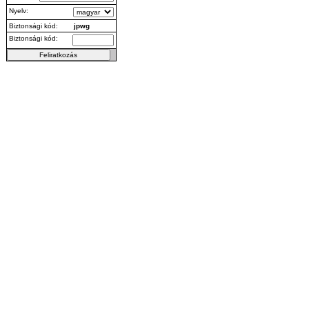
Nyelv:
Biztonsági kód:
jpwg
Biztonsági kód: