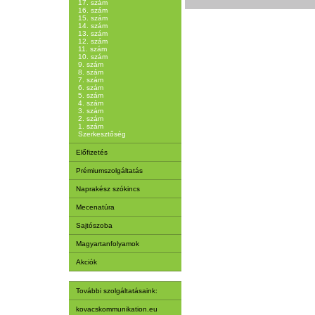
17. szám
16. szám
15. szám
14. szám
13. szám
12. szám
11. szám
10. szám
9. szám
8. szám
7. szám
6. szám
5. szám
4. szám
3. szám
2. szám
1. szám
Szerkesztőség
Előfizetés
Prémiumszolgáltatás
Naprakész szókincs
Mecenatúra
Sajtószoba
Magyartanfolyamok
Akciók
További szolgáltatásaink:
kovacskommunikation.eu