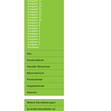
Ausgabe 17
Ausgabe 16
Ausgabe 15
Ausgabe 14
Ausgabe 13
Ausgabe 12
Ausgabe 11
Ausgabe 10
Ausgabe 9
Ausgabe 8
Ausgabe 7
Ausgabe 6
Ausgabe 5
Ausgabe 4
Ausgabe 3
Ausgabe 2
Ausgabe 1
Redaktion
Abo
Premiumdienst
Aktueller Wortschatz
Mäzenatentum
Pressezimmer
Ungarischkurse
Aktionen
Weitere Dienstleistungen:
kovacskommunikation.eu