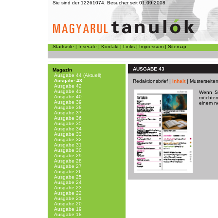
Sie sind der 12261074. Besucher seit 01.09.2008
Startseite
|
Inserate
|
Kontakt
|
Links
|
Impressum
|
Sitemap
AUSGABE 43
Magazin
Ausgabe 44 (Aktuell)
Ausgabe 43
Redaktionsbrief
|
Inhalt
|
Musterseite
Ausgabe 42
Ausgabe 41
Wenn Si
Ausgabe 40
möchten,
Ausgabe 39
einem n
Ausgabe 38
Ausgabe 37
Ausgabe 36
Ausgabe 35
Ausgabe 34
Ausgabe 33
Ausgabe 32
Ausgabe 31
Ausgabe 30
Ausgabe 29
Ausgabe 28
Ausgabe 27
Ausgabe 26
Ausgabe 25
Ausgabe 24
Ausgabe 23
Ausgabe 22
Ausgabe 21
Ausgabe 20
Ausgabe 19
Ausgabe 18