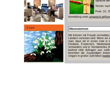
Sprache der
Termin: nac
Preis: 15,-
Anmeldung unter
ungarisch.at@ung
E-Card
Mäzenatentum
Wir können mit Freude vermelden,
Ländern vertreten sind. Wenn wir a
man, dass wir in erster Linie in 
Finnland, Frankreich, Niederla
Schweden) und in Nordamerika (
laufend viele Anfragen aus zah
berichten die Zuständigen insb
Ungarn in großer Zahl leben
[weiter