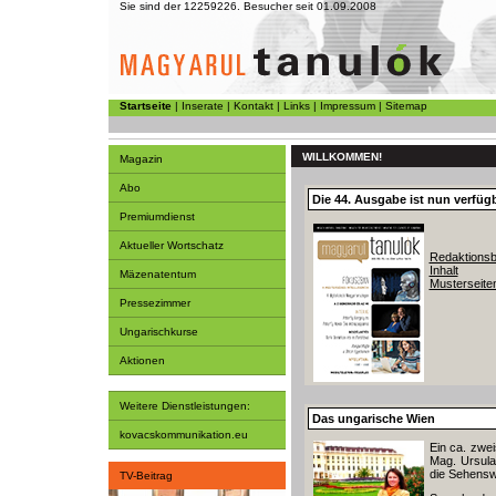
Sie sind der 12259226. Besucher seit 01.09.2008
Startseite
|
Inserate
|
Kontakt
|
Links
|
Impressum
|
Sitemap
WILLKOMMEN!
Magazin
Abo
Die 44. Ausgabe ist nun verfüg
Premiumdienst
Aktueller Wortschatz
Redaktionsb
Inhalt
Mäzenatentum
Musterseite
Pressezimmer
Ungarischkurse
Aktionen
Weitere Dienstleistungen:
Das ungarische Wien
kovacskommunikation.eu
Ein ca. zwe
Mag. Ursula 
die Sehensw
TV-Beitrag