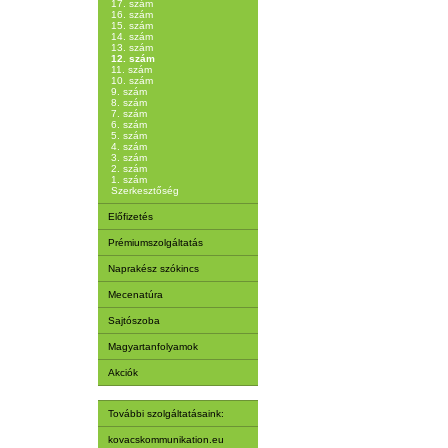
17. szám
16. szám
15. szám
14. szám
13. szám
12. szám
11. szám
10. szám
9. szám
8. szám
7. szám
6. szám
5. szám
4. szám
3. szám
2. szám
1. szám
Szerkesztőség
Előfizetés
Prémiumszolgáltatás
Naprakész szókincs
Mecenatúra
Sajtószoba
Magyartanfolyamok
Akciók
További szolgáltatásaink:
kovacskommunikation.eu