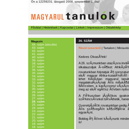
Ön a 12259231. látogató 2008. szeptember 1. óta!
Főoldal
|
Hirdetések
|
Kapcsolat
|
Linkek
|
Impresszum
|
Oldaltérkép
26. SZÁM
Magazin
44. szám (aktuális)
43. szám
Rövid ismertető
|
Tartalom
|
Mintaold
42. szám
41. szám
Kedves OlvasÃ³ink!
40. szám
39. szám
A 26. szÃ¡munkban utazÃ¡sra invitÃ
38. szám
37. szám
elkalauzoljuk Ã–nÃ¶ket: AfrikÃ¡tÃ
36. szám
rovat
unkban folytatjuk Ãºj sorozatu
35. szám
elsÅ‘ magyar Afrika-kutatÃ³nÅ‘rÅ‘l
34. szám
lehet KÃ­nÃ¡ban magyarul tanu
33. szám
megalakulÃ¡sÃ¡nak Ã©s mÅ±kÃ¶dÃ
32. szám
31. szám
BÃ©csben, a karÃ¡csonyi vÃ¡sÃ¡rok
30. szám
meg az elsÅ‘ egÃ©sz Ã©vben nyitva
29. szám
28. szám
A
FÃ³kuszban
jÃ¡tÃ©kos gyakor
27. szám
szÃ³kincsÃ¼nket bÅ‘vÃ­thetik, hanem 
26. szám
25. szám
GyerekjÃ¡tÃ©k
rovatunkban pedig Ãºj
24. szám
Ã©s szÃ¶vegÃ©t kÃ¶zÃ¶ljÃ¼k â
23. szám
egyarÃ¡nt.
22. szám
21. szám
Boldog Ãºj Ã©vet kÃ­vÃ¡nunk minde
20. szám
is!
19. szám
18. szám