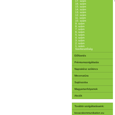
17. szám
16. szám
15. szám
14. szám
13. szám
12. szám
11. szám
10. szám
9. szám
8. szám
7. szám
6. szám
5. szám
4. szám
3. szám
2. szám
1. szám
Szerkesztőség
Előfizetés
Prémiumszolgáltatás
Naprakész szókincs
Mecenatúra
Sajtószoba
Magyartanfolyamok
Akciók
További szolgáltatásaink:
kovacskommunikation.eu