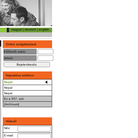
magyar
|
deutsch
|
english
Online szolgáltatások
Előfizetői szám:
Jelszó:
Naprakész szókincs
Nepál
Nepal
Nepal
Ez a 557. szó.
[Archívum]
Hírlevél
Név:
E-mail: