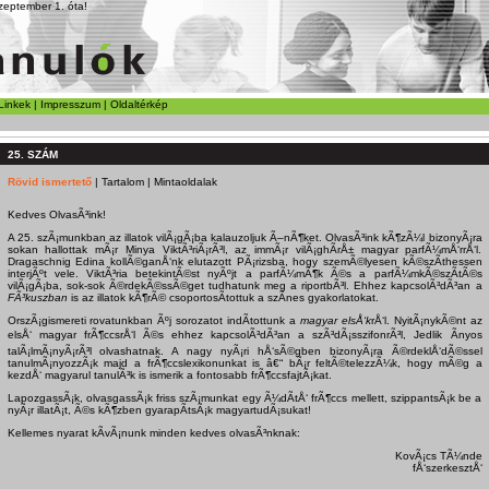
zeptember 1. óta!
Linkek
|
Impresszum
|
Oldaltérkép
25. SZÁM
Rövid ismertető
|
Tartalom
|
Mintaoldalak
Kedves OlvasÃ³ink!
A 25. szÃ¡munkban az illatok vilÃ¡gÃ¡ba kalauzoljuk Ã–nÃ¶ket. OlvasÃ³ink kÃ¶zÃ¼l bizonyÃ¡ra
sokan hallottak mÃ¡r Minya ViktÃ³riÃ¡rÃ³l, az immÃ¡r vilÃ¡ghÃ­rÅ± magyar parfÃ¼mÅ‘rrÅ‘l.
Dragaschnig Edina kollÃ©ganÅ‘nk elutazott PÃ¡rizsba, hogy szemÃ©lyesen kÃ©szÃ­thessen
interjÃºt vele. ViktÃ³ria betekintÃ©st nyÃºjt a parfÃ¼mÃ¶k Ã©s a parfÃ¼mkÃ©szÃ­tÃ©s
vilÃ¡gÃ¡ba, sok-sok Ã©rdekÃ©ssÃ©get tudhatunk meg a riportbÃ³l. Ehhez kapcsolÃ³dÃ³an a
FÃ³kusz
ban
is az illatok kÃ¶rÃ© csoportosÃ­tottuk a szÃ­nes gyakorlatokat.
OrszÃ¡gismereti rovatunkban Ãºj sorozatot indÃ­tottunk a
magyar elsÅ‘k
rÅ‘l. NyitÃ¡nykÃ©nt az
elsÅ‘ magyar frÃ¶ccsrÅ‘l Ã©s ehhez kapcsolÃ³dÃ³an a szÃ³dÃ¡sszifonrÃ³l, Jedlik Ãnyos
talÃ¡lmÃ¡nyÃ¡rÃ³l olvashatnak. A nagy nyÃ¡ri hÅ‘sÃ©gben bizonyÃ¡ra Ã©rdeklÅ‘dÃ©ssel
tanulmÃ¡nyozzÃ¡k majd a frÃ¶ccslexikonunkat is â€“ bÃ¡r feltÃ©telezzÃ¼k, hogy mÃ©g a
kezdÅ‘ magyarul tanulÃ³k is ismerik a fontosabb frÃ¶ccsfajtÃ¡kat.
LapozgassÃ¡k, olvasgassÃ¡k friss szÃ¡munkat egy Ã¼dÃ­tÅ‘ frÃ¶ccs mellett, szippantsÃ¡k be a
nyÃ¡r illatÃ¡t, Ã©s kÃ¶zben gyarapÃ­tsÃ¡k magyartudÃ¡sukat!
Kellemes nyarat kÃ­vÃ¡nunk minden kedves olvasÃ³nknak:
KovÃ¡cs TÃ¼nde
fÅ‘szerkesztÅ‘