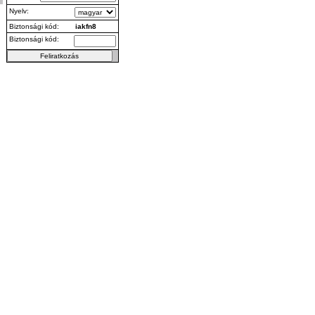
Nyelv:
Biztonsági kód:
iakfn8
Biztonsági kód: