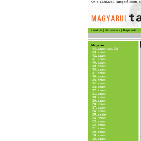
Ön a 12263242. látogató 2008. s
Főoldal
|
Hirdetések
|
Kapcsolat
|
Magazin
44. szám (aktuális)
43. szám
42. szám
41. szám
40. szám
39. szám
38. szám
37. szám
36. szám
35. szám
34. szám
33. szám
32. szám
31. szám
30. szám
29. szám
28. szám
27. szám
26. szám
25. szám
24. szám
23. szám
22. szám
21. szám
20. szám
19. szám
18. szám