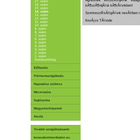
Ãgnesnek kÃ¶szÃ¶njÃ¼k eddigi l
17. szám
16. szám
kÃ¶szÃ¶ntjÃ¼k kÃ¶rÃ¼nkben!
15. szám
14. szám
SzerkesztÅ‘sÃ©gÃ¼nk nevÃ©ben na
13. szám
12. szám
KovÃ¡cs TÃ¼nde
11. szám
10. szám
9. szám
8. szám
7. szám
6. szám
5. szám
4. szám
3. szám
2. szám
1. szám
Szerkesztőség
Előfizetés
Prémiumszolgáltatás
Naprakész szókincs
Mecenatúra
Sajtószoba
Magyartanfolyamok
Akciók
További szolgáltatásaink:
kovacskommunikation.eu