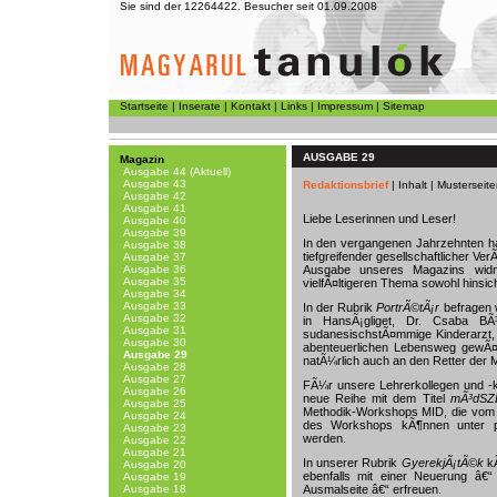
Sie sind der 12264422. Besucher seit 01.09.2008
Startseite
|
Inserate
|
Kontakt
|
Links
|
Impressum
|
Sitemap
AUSGABE 29
Magazin
Ausgabe 44 (Aktuell)
Ausgabe 43
Redaktionsbrief
|
Inhalt
|
Musterseite
Ausgabe 42
Ausgabe 41
Liebe Leserinnen und Leser!
Ausgabe 40
Ausgabe 39
In den vergangenen Jahrzehnten habe
Ausgabe 38
tiefgreifender gesellschaftlicher Ve
Ausgabe 37
Ausgabe 36
Ausgabe unseres Magazins wid
Ausgabe 35
vielfÃ¤ltigeren Thema sowohl hinsic
Ausgabe 34
Ausgabe 33
In der Rubrik
PortrÃ©tÃ¡r
befragen 
Ausgabe 32
in HansÃ¡gliget, Dr. Csaba BÃ
Ausgabe 31
sudanesischstÃ¤mmige Kinderarzt, 
Ausgabe 30
abenteuerlichen Lebensweg gewÃ¤
Ausgabe 29
natÃ¼rlich auch an den Retter der 
Ausgabe 28
Ausgabe 27
FÃ¼r unsere Lehrerkollegen und -ko
Ausgabe 26
neue Reihe mit dem Titel
mÃ³dSZ
Ausgabe 25
Methodik-Workshops MID, die vom 
Ausgabe 24
des Workshops kÃ¶nnen unter
Ausgabe 23
werden.
Ausgabe 22
Ausgabe 21
In unserer Rubrik
GyerekjÃ¡tÃ©k
k
Ausgabe 20
ebenfalls mit einer Neuerung â€“ 
Ausgabe 19
Ausgabe 18
Ausmalseite â€“ erfreuen.