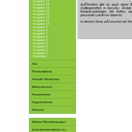
Ausgabe 17
Ausgabe 16
AuÃŸerdem gibt es auch einen B
Ausgabe 15
Zwillingstreffen in IkervÃ¡r, Ã
Ausgabe 14
Kinderkrankheiten. Wir hoffen, 
Ausgabe 13
passende LektÃ¼re dabei ist.
Ausgabe 12
Ausgabe 11
In diesem Sinne wÃ¼nschen wir Ih
Ausgabe 10
Ausgabe 9
Ausgabe 8
Ausgabe 7
Ausgabe 6
Ausgabe 5
Ausgabe 4
Ausgabe 3
Ausgabe 2
Ausgabe 1
Redaktion
Abo
Premiumdienst
Aktueller Wortschatz
Mäzenatentum
Pressezimmer
Ungarischkurse
Aktionen
Weitere Dienstleistungen:
kovacskommunikation.eu